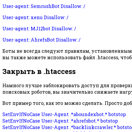
User-agent: SemrushBot Disallow: /
User-agent: xenu Disallow: /
User-agent: MJ12bot Disallow: /
User-agent: AhrefsBot Disallow: /
Боты не всегда следуют правилам, установленным фа
вы также можете использовать файл .htaccess, что
Закрыть в .htaccess
Намного лучше заблокировать доступ для проверки 
поисковых роботов, вы значительно снижаете нагру
Вот пример того, как это можно сделать. Просто доба
SetEnvIfNoCase User-Agent .*aboundexbot.* botstop
SetEnvIfNoCase User-Agent .*ahrefsbot.* botstop
SetEnvIfNoCase User-Agent .*backlinkcrawler.* botst