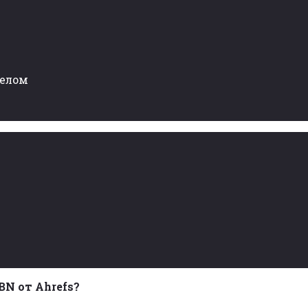
целом
N от Ahrefs?