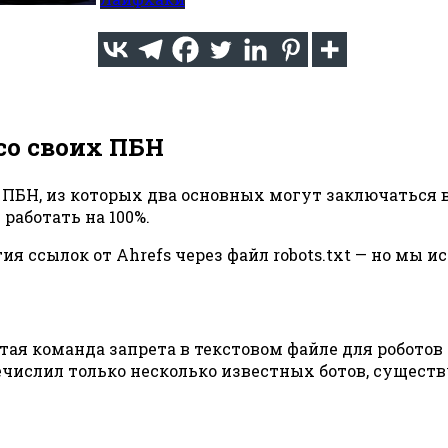
со своих ПБН
ПБН, из которых два основных могут заключаться в и
т работать на 100%.
 ссылок от Ahrefs через файл robots.txt — но мы и
ая команда запрета в текстовом файле для роботов 
речислил только несколько известных ботов, сущест