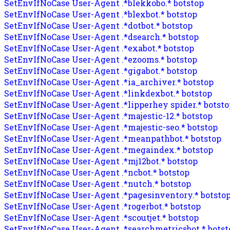
SetEnvIfNoCase User-Agent .*blekkobo.* botstop
SetEnvIfNoCase User-Agent .*blexbot.* botstop
SetEnvIfNoCase User-Agent .*dotbot.* botstop
SetEnvIfNoCase User-Agent .*dsearch.* botstop
SetEnvIfNoCase User-Agent .*exabot.* botstop
SetEnvIfNoCase User-Agent .*ezooms.* botstop
SetEnvIfNoCase User-Agent .*gigabot.* botstop
SetEnvIfNoCase User-Agent .*ia_archiver.* botstop
SetEnvIfNoCase User-Agent .*linkdexbot.* botstop
SetEnvIfNoCase User-Agent .*lipperhey spider.* botsto
SetEnvIfNoCase User-Agent .*majestic-12.* botstop
SetEnvIfNoCase User-Agent .*majestic-seo.* botstop
SetEnvIfNoCase User-Agent .*meanpathbot.* botstop
SetEnvIfNoCase User-Agent .*megaindex.* botstop
SetEnvIfNoCase User-Agent .*mj12bot.* botstop
SetEnvIfNoCase User-Agent .*ncbot.* botstop
SetEnvIfNoCase User-Agent .*nutch.* botstop
SetEnvIfNoCase User-Agent .*pagesinventory.* botsto
SetEnvIfNoCase User-Agent .*rogerbot.* botstop
SetEnvIfNoCase User-Agent .*scoutjet.* botstop
SetEnvIfNoCase User-Agent .*searchmetricsbot.* botst