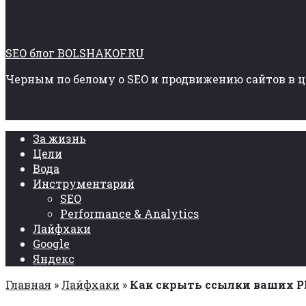
SEO блог BOLSHAKOF.RU
Черным по белому о SEO и продвижению сайтов в 
За жизнь
Цели
Вода
Инструментарий
SEO
Performance & Analytics
Лайфхаки
Google
Яндекс
Главная
»
Лайфхаки
»
Как скрыть ссылки ваших PB