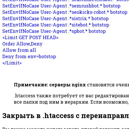
SetEnvIfNoCase User-Agent .*semrushbot.* botstop
SetEnvIfNoCase User-Agent .*seokicks-robot.* botstop
SetEnvIfNoCase User-Agent .*sistrix.* botstop
SetEnvIfNoCase User-Agent .*sitebot.* botstop
SetEnvIfNoCase User-Agent .*spbot.* botstop
<Limit GET POST HEAD>
Order Allow,Deny
Allow from all
Deny from env=botstop
</Limit>
Примечание:
серверы nginx
становятся очень
.htaccess также потребует от вас редактирова
все папки под ним в иерархии. Если возможно,
Закрыть в .htaccess с перенаправ