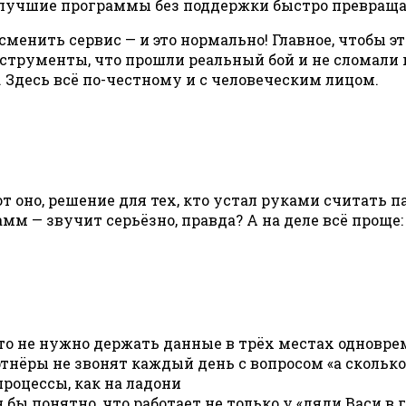
 лучшие программы без поддержки быстро превраща
сменить сервис — и это нормально! Главное, чтобы э
нструменты, что прошли реальный бой и не сломали м
 Здесь всё по-честному и с человеческим лицом.
вот оно, решение для тех, кто устал руками считать 
 — звучит серьёзно, правда? А на деле всё проще: 
то не нужно держать данные в трёх местах одновре
нёры не звонят каждый день с вопросом «а сколько
роцессы, как на ладони
бы понятно, что работает не только у «дяди Васи в 