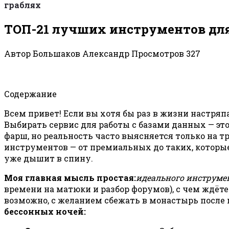
граблях
ТОП-21 лучших инструментов для
Автор
Большаков Александр
Просмотров
327
Содержание
Всем привет! Если вы хотя бы раз в жизни настряп
Выбирать сервис для работы с базами данных — эт
фарш, но реальность часто выясняется только на тр
инструментов — от премиальных до таких, которые с
уже дышит в спину.
Моя главная мысль простая:
идеального инструмен
времени на матюки и разбор форумов), с чем ждёте
возможно, с желанием сбежать в монастырь после
бессонных ночей: