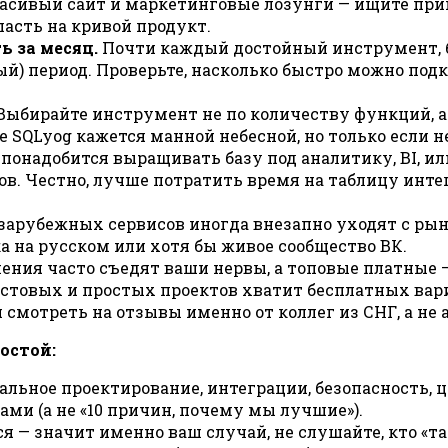
асивый сайт и маркетинговые лозунги — ищите прим
пасть на кривой продукт.
ь за месяц.
Почти каждый достойный инструмент, бу
) период. Проверьте, насколько быстро можно подкл
Выбирайте инструмент не по количеству функций, а
 SQLyog кажется манной небесной, но только если н
понадобится выращивать базу под аналитику, BI, ил
ов. Честно, лучше потратить время на таблицу инт
арубежных сервисов иногда внезапно уходят с рынк
а на русском или хотя бы живое сообщество ВК.
ния часто съедят ваши нервы, а топовые платные — 
товых и простых проектов хватит бесплатных вариа
смотреть на отзывы именно от коллег из СНГ, а не 
остой:
льное проектирование, интеграции, безопасность, ц
ми (а не «10 причин, почему мы лучшие»).
я — значит именно ваш случай, не слушайте, кто «так