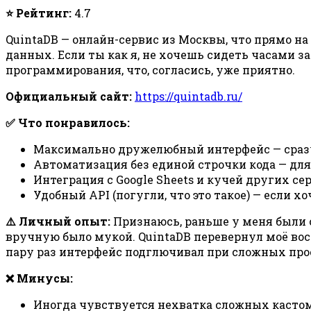
⭐ Рейтинг:
4.7
QuintaDB — онлайн-сервис из Москвы, что прямо н
данных. Если ты как я, не хочешь сидеть часами за
программирования, что, согласись, уже приятно.
Официальный сайт:
https://quintadb.ru/
✅ Что понравилось:
Максимально дружелюбный интерфейс — сразу 
Автоматизация без единой строчки кода — для 
Интеграция с Google Sheets и кучей других се
Удобный API (погугли, что это такое) — если
⚠️ Личный опыт:
Признаюсь, раньше у меня были о
вручную было мукой. QuintaDB перевернул моё восп
пару раз интерфейс подглючивал при сложных прое
❌ Минусы:
Иногда чувствуется нехватка сложных кастом