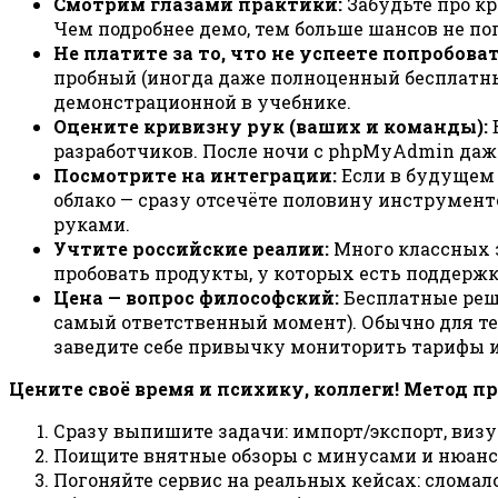
Смотрим глазами практики:
Забудьте про кр
Чем подробнее демо, тем больше шансов не по
Не платите за то, что не успеете попробоват
пробный (иногда даже полноценный бесплатный
демонстрационной в учебнике.
Оцените кривизну рук (ваших и команды):
разработчиков. После ночи с phpMyAdmin даже
Посмотрите на интеграции:
Если в будущем 
облако — сразу отсечёте половину инструмент
руками.
Учтите российские реалии:
Много классных з
пробовать продукты, у которых есть поддержк
Цена — вопрос философский:
Бесплатные реше
самый ответственный момент). Обычно для тес
заведите себе привычку мониторить тарифы и 
Цените своё время и психику, коллеги! Метод пр
Сразу выпишите задачи: импорт/экспорт, визуа
Поищите внятные обзоры с минусами и нюанса
Погоняйте сервис на реальных кейсах: сломалс