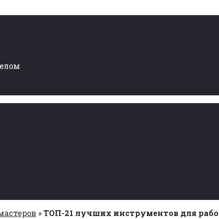
целом
мастеров
»
ТОП-21 лучших инструментов для рабо