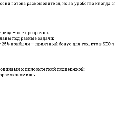
оссии готова раскошелиться, но за удобство иногда с
риод — всё прозрачно;
планы под разные задачи;
25% прибыли — приятный бонус для тех, кто в SEO-за
опциями и приоритетной поддержкой;
торое экономишь.