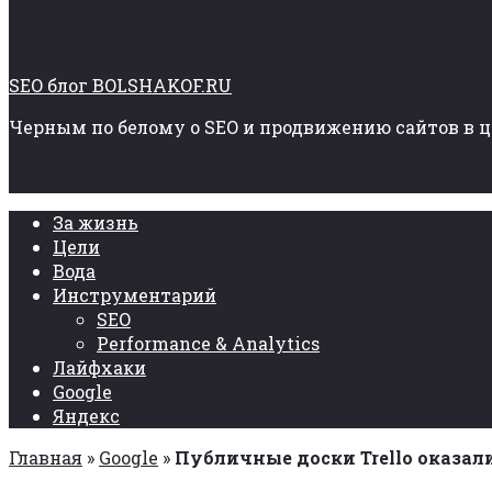
SEO блог BOLSHAKOF.RU
Черным по белому о SEO и продвижению сайтов в 
За жизнь
Цели
Вода
Инструментарий
SEO
Performance & Analytics
Лайфхаки
Google
Яндекс
Главная
»
Google
»
Публичные доски Trello оказал