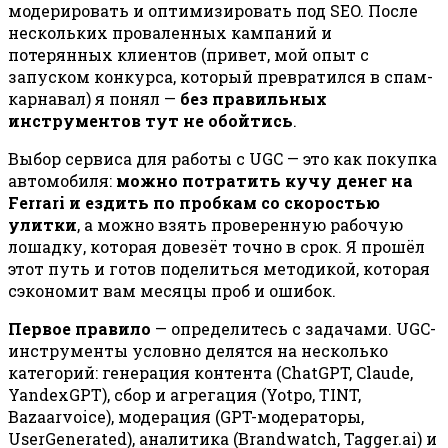
модерировать и оптимизировать под SEO. После
нескольких проваленных кампаний и
потерянных клиентов (привет, мой опыт с
запуском конкурса, который превратился в спам-
карнавал) я понял —
без правильных
инструментов тут не обойтись
.
Выбор сервиса для работы с UGC — это как покупка
автомобиля:
можно потратить кучу денег на
Ferrari и ездить по пробкам со скоростью
улитки
, а можно взять проверенную рабочую
лошадку, которая довезёт точно в срок. Я прошёл
этот путь и готов поделиться методикой, которая
сэкономит вам месяцы проб и ошибок.
Первое правило
— определитесь с задачами. UGC-
инструменты условно делятся на несколько
категорий: генерация контента (ChatGPT, Claude,
YandexGPT), сбор и агрегация (Yotpo, TINT,
Bazaarvoice), модерация (GPT-модераторы,
UserGenerated), аналитика (Brandwatch, Tagger.ai) и