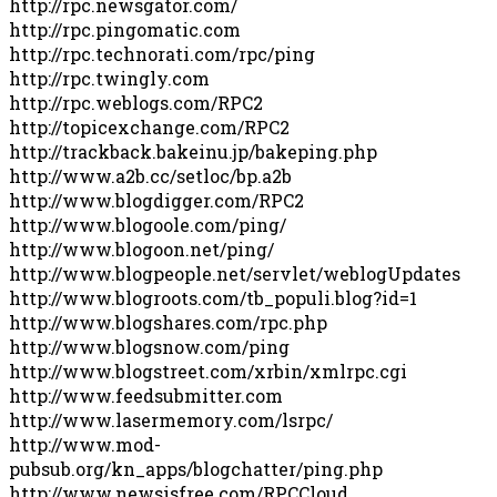
http://rpc.newsgator.com/
http://rpc.pingomatic.com
http://rpc.technorati.com/rpc/ping
http://rpc.twingly.com
http://rpc.weblogs.com/RPC2
http://topicexchange.com/RPC2
http://trackback.bakeinu.jp/bakeping.php
http://www.a2b.cc/setloc/bp.a2b
http://www.blogdigger.com/RPC2
http://www.blogoole.com/ping/
http://www.blogoon.net/ping/
http://www.blogpeople.net/servlet/weblogUpdates
http://www.blogroots.com/tb_populi.blog?id=1
http://www.blogshares.com/rpc.php
http://www.blogsnow.com/ping
http://www.blogstreet.com/xrbin/xmlrpc.cgi
http://www.feedsubmitter.com
http://www.lasermemory.com/lsrpc/
http://www.mod-
pubsub.org/kn_apps/blogchatter/ping.php
http://www.newsisfree.com/RPCCloud