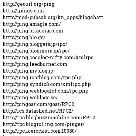
http://geourl.org/ping
http://ipings.com
http://mod-pubsub.org/kn_apps/blogchatt
http://ping.amagle.com/
http://ping.bitacoras.com
http://ping.blo.gs/
http://ping.bloggers.jp/rpc/
http://ping.blogmura.jp/rpc/
http://ping.cocolog-nifty.com/xmlrpc
http://ping.feedburner.com
http://ping.myblog.jp
http://ping.rootblog.com/rpc.php
http://ping.syndic8.com/xmlrpc.php
http://ping.weblogalot.com/rpc.php
http://ping.weblogs.se/
http://pingoat.com/goat/RPC2
http://rcs.datashed.net/RPC2/
http://rpc.blogbuzzmachine.com/RPC2
http://rpc.blogrolling.com/pinger/
http://rpc.icerocket.com:10080/