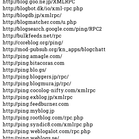
http://blog.goo.ne.jp/XMLRPC
http://blogbot.dk/io/xml-rpc.php
http://blogdb.jp/xmlrpc/
http://blogmatcher.com/u.php
http://blogsearch.google.com/ping/RPC2
http://bulkfeeds.net/rpc
http://coreblog.org/ping/
http://mod-pubsub.org/kn_apps/blogchatt
http://ping.amagle.com/
http://ping.bitacoras.com
http://ping.blo.gs/
http://ping.bloggers.jp/rpc/
http://ping.blogmura.jp/rpc/
http://ping.cocolog-nifty.com/xmlrpc
http://ping.exblog.jp/xmlrpc
http://ping.feedburner.com
http://ping.myblog.jp
http://ping.rootblog.com/rpc.php
http://ping.syndic8.com/xmlrpc.php
http://ping.weblogalot.com/rpc.php
http://ping.weblogs.se/