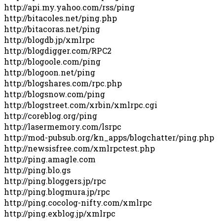
http://api.my.yahoo.com/rss/ping
http://bitacoles.net/ping.php
http://bitacoras.net/ping
http://blogdb.jp/xmlrpc
http://blogdigger.com/RPC2
http://blogoole.com/ping
http://blogoon.net/ping
http://blogshares.com/rpc.php
http://blogsnow.com/ping
http://blogstreet.com/xrbin/xmlrpc.cgi
http://coreblog.org/ping
http://lasermemory.com/lsrpc
http://mod-pubsub.org/kn_apps/blogchatter/ping.php
http://newsisfree.com/xmlrpctest.php
http://ping.amagle.com
http://ping.blo.gs
http://ping.bloggers.jp/rpc
http://ping.blogmura.jp/rpc
http://ping.cocolog-nifty.com/xmlrpc
http://ping.exblog.jp/xmlrpc