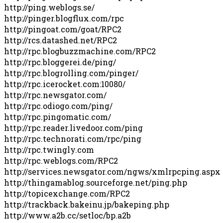
http://ping.weblogs.se/
http://pinger.blogflux.com/rpc
http://pingoat.com/goat/RPC2
http://rcs.datashed.net/RPC2
http://rpc.blogbuzzmachine.com/RPC2
http://rpc.bloggerei.de/ping/
http://rpc.blogrolling.com/pinger/
http://rpc.icerocket.com:10080/
http://rpc.newsgator.com/
http://rpc.odiogo.com/ping/
http://rpc.pingomatic.com/
http://rpc.reader.livedoor.com/ping
http://rpc.technorati.com/rpc/ping
http://rpc.twingly.com
http://rpc.weblogs.com/RPC2
http://services.newsgator.com/ngws/xmlrpcping.aspx
http://thingamablog.sourceforge.net/ping.php
http://topicexchange.com/RPC2
http://trackback.bakeinu.jp/bakeping.php
http://www.a2b.cc/setloc/bp.a2b