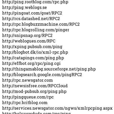
http://ping.rootblog.com/rpc.php
http://ping.weblogs.se
http://pingoat.com/goat/RPC2
http://rcs.datashed.net/RPC2
http://rpc.blogbuzzmachine.com/RPC2
http://rpc.blogrolling.com/pinger
http://snipsnap.org/RPC2
http://weblogues.com/RPC
http://xping.pubsub.com/ping
http://blogbot.dk/io/xml-rpc.php
http://catapings.com/ping.php
http://effbot.org/rpc/ping.cgi
http://thingamablog.sourceforge.net/ping.php
http://blogsearch.google.com/pingRPC2
http://rpc.newsgator.com
http://newsisfree.com/RPCCloud
http://mod-pubsub.org/ping.php
http://pingqueue.com/rpc
http://rpc.britblog.com
http://services.newsgator.com/ngws/xmlrpcping.aspx
http://holycowdude.com/rpc/ping