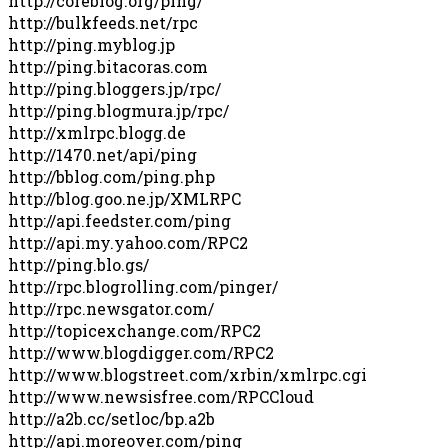
http://coreblog.org/ping/
http://bulkfeeds.net/rpc
http://ping.myblog.jp
http://ping.bitacoras.com
http://ping.bloggers.jp/rpc/
http://ping.blogmura.jp/rpc/
http://xmlrpc.blogg.de
http://1470.net/api/ping
http://bblog.com/ping.php
http://blog.goo.ne.jp/XMLRPC
http://api.feedster.com/ping
http://api.my.yahoo.com/RPC2
http://ping.blo.gs/
http://rpc.blogrolling.com/pinger/
http://rpc.newsgator.com/
http://topicexchange.com/RPC2
http://www.blogdigger.com/RPC2
http://www.blogstreet.com/xrbin/xmlrpc.cgi
http://www.newsisfree.com/RPCCloud
http://a2b.cc/setloc/bp.a2b
http://api.moreover.com/ping