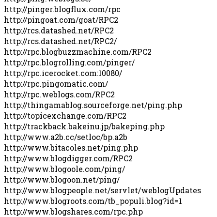
http://pinger.blogflux.com/rpc
http://pingoat.com/goat/RPC2
http://rcs.datashed.net/RPC2
http://rcs.datashed.net/RPC2/
http://rpc.blogbuzzmachine.com/RPC2
http://rpc.blogrolling.com/pinger/
http://rpc.icerocket.com:10080/
http://rpc.pingomatic.com/
http://rpc.weblogs.com/RPC2
http://thingamablog.sourceforge.net/ping.php
http://topicexchange.com/RPC2
http://trackback.bakeinu.jp/bakeping.php
http://www.a2b.cc/setloc/bp.a2b
http://www.bitacoles.net/ping.php
http://www.blogdigger.com/RPC2
http://www.blogoole.com/ping/
http://www.blogoon.net/ping/
http://www.blogpeople.net/servlet/weblogUpdates
http://www.blogroots.com/tb_populi.blog?id=1
http://www.blogshares.com/rpc.php