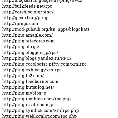
http://blogsearch.google.us/ping/RPC2
http://bulkfeeds.net/rpc
http://coreblog.org/ping/
http://geourl.org/ping
http://ipings.com
http://mod-pubsub.org/kn_apps/blogchatt
http://ping.amagle.com/
http://ping.bitacoras.com
http://ping.blo.gs/
http://ping.bloggers.jp/rpc/
http://ping.blogs.yandex.ru/RPC2
http://ping.cocologist-nifty.com/xmlrpc
http://ping.exblog.jp/xmlrpc
http://ping.fc2.com/
http://ping.feedburner.com
http://ping.kutsulog.net/
http://ping.myblog.jp
http://ping.rootblog.com/rpc.php
http://ping.rss.drecom.jp
http://ping.syndic8.com/xmlrpc.php
http://ping.weblogalot.com/rpc.php