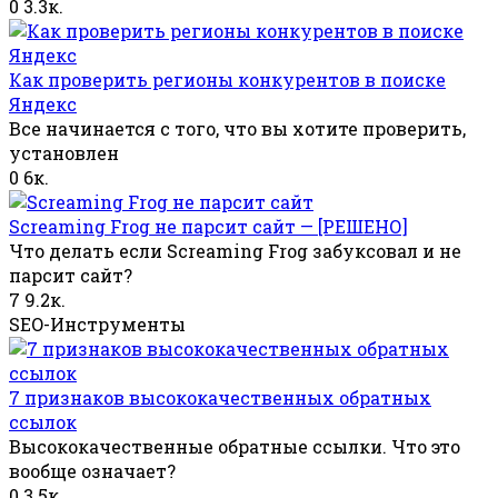
0
3.3к.
Как проверить регионы конкурентов в поиске
Яндекс
Все начинается с того, что вы хотите проверить,
установлен
0
6к.
Screaming Frog не парсит сайт — [РЕШЕНО]
Что делать если Screaming Frog забуксовал и не
парсит сайт?
7
9.2к.
SEO-Инструменты
7 признаков высококачественных обратных
ссылок
Высококачественные обратные ссылки. Что это
вообще означает?
0
3.5к.