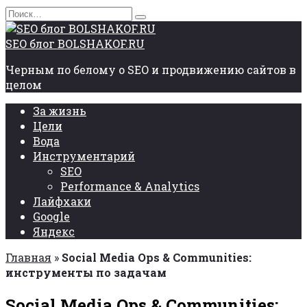
Перейти
Search
к
for:
содержанию
SEO блог BOLSHAKOF.RU
Черным по белому о SEO и продвижению сайтов в
целом
За жизнь
Цели
Вода
Инструментарий
SEO
Performance & Analytics
Лайфхаки
Google
Яндекс
Главная
»
Social Media Ops & Communities:
инструменты по задачам
Social Media Ops & Communities: