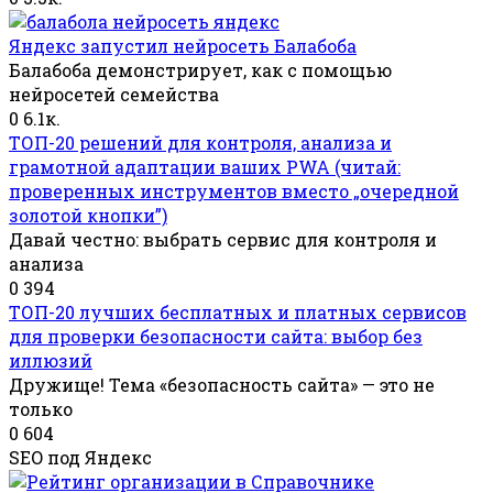
Яндекс запустил нейросеть Балабоба
Балабоба демонстрирует, как с помощью
нейросетей семейства
0
6.1к.
ТОП-20 решений для контроля, анализа и
грамотной адаптации ваших PWA (читай:
проверенных инструментов вместо „очередной
золотой кнопки”)
Давай честно: выбрать сервис для контроля и
анализа
0
394
ТОП-20 лучших бесплатных и платных сервисов
для проверки безопасности сайта: выбор без
иллюзий
Дружище! Тема «безопасность сайта» — это не
только
0
604
SEO под Яндекс