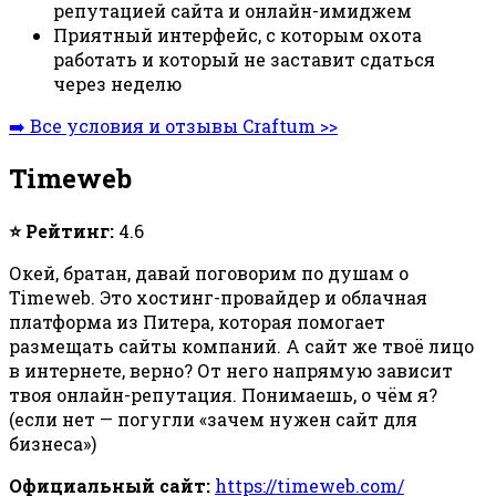
репутацией сайта и онлайн-имиджем
Приятный интерфейс, с которым охота
работать и который не заставит сдаться
через неделю
➡️ Все условия и отзывы Craftum >>
Timeweb
⭐ Рейтинг:
4.6
Окей, братан, давай поговорим по душам о
Timeweb. Это хостинг-провайдер и облачная
платформа из Питера, которая помогает
размещать сайты компаний. А сайт же твоё лицо
в интернете, верно? От него напрямую зависит
твоя онлайн-репутация. Понимаешь, о чём я?
(если нет — погугли «зачем нужен сайт для
бизнеса»)
Официальный сайт:
https://timeweb.com/