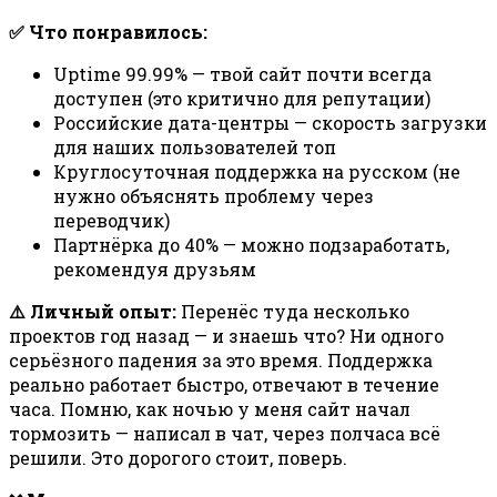
✅ Что понравилось:
Uptime 99.99% — твой сайт почти всегда
доступен (это критично для репутации)
Российские дата-центры — скорость загрузки
для наших пользователей топ
Круглосуточная поддержка на русском (не
нужно объяснять проблему через
переводчик)
Партнёрка до 40% — можно подзаработать,
рекомендуя друзьям
⚠️ Личный опыт:
Перенёс туда несколько
проектов год назад — и знаешь что? Ни одного
серьёзного падения за это время. Поддержка
реально работает быстро, отвечают в течение
часа. Помню, как ночью у меня сайт начал
тормозить — написал в чат, через полчаса всё
решили. Это дорогого стоит, поверь.