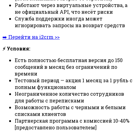
Работают через виртуальные устройства, а
не официальный API, что несёт риски
Служба поддержки иногда может
игнорировать запросы на возврат средств
➡️ Перейти на i2crm >>
⚡ Условия:
Есть полностью бесплатная версия до 150
сообщений в месяц без ограничений по
времени
Тестовый период — акция 1 месяц за 1 рубль с
полным функционалом
Неограниченное количество сотрудников
для работы с переписками
Возможность работы с черными и белыми
списками клиентов
Партнерская программа с комиссией 10-40%
[предоставлено пользователем]