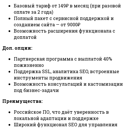
Базовый тариф от 149₽ в месяц (при разовой
оплате за 2 года)
Полный пакет с сервисной поддержкой и
созданием сайта — от 9000₽
Возможность расширения функционала с
доплатой
Доп. опции:
Партнерская программа с выплатой 40%
пожизненно
Поддержка SSL, аналитика SEO, встроенные
инструменты продвижения
Возможность консультаций и кастомизации
под бизнес-задачи
Преимущества:
Российское ПО, что даёт уверенность в
локальной адаптации и поддержке
Широкий функционал SEO для управления