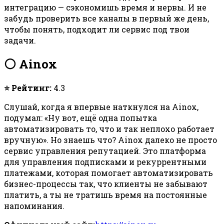
интеграцию — сэкономишь время и нервы. И не
забудь проверить все каналы в первый же день,
чтобы понять, подходит ли сервис под твои
задачи.
⚪ Ainox
⭐ Рейтинг:
4.3
Слушай, когда я впервые наткнулся на Ainox,
подумал: «Ну вот, ещё одна попытка
автоматизировать то, что и так неплохо работает
вручную». Но знаешь что? Ainox далеко не просто
сервис управления репутацией. Это платформа
для управления подписками и рекуррентными
платежами, которая помогает автоматизировать
бизнес-процессы так, что клиенты не забывают
платить, а ты не тратишь время на постоянные
напоминания.