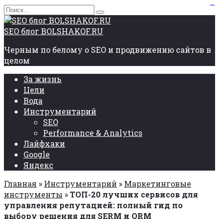
Перейти
Search
kampungbet
kampungbet
kampungbet
kampungbet
kampungbet
situs gacor
slot gacor
link gacor
link gacor
slot gacor
link gacor
slot gacor
situs gacor
situs togel
slot gacor
link gacor
situs slot
link slot
toto togel
sbobet
situs toto
toto slot
toto slot
togel
togel
slot
slot
toto
situs slot
к
for:
slot gacor hari ini
содержанию
SEO блог BOLSHAKOF.RU
toto togel
Черным по белому о SEO и продвижению сайтов в
situs slot
целом
link gacor
slot
За жизнь
slot mahjong
Цели
Вода
Инструментарий
SEO
Performance & Analytics
Лайфхаки
Google
Яндекс
Главная
»
Инструментарий
»
Маркетинговые
инструменты
»
ТОП-20 лучших сервисов для
управления репутацией: полный гид по
выбору решения для SERM и ORM