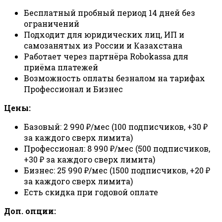
Бесплатный пробный период 14 дней без
ограничений
Подходит для юридических лиц, ИП и
самозанятых из России и Казахстана
Работает через партнёра Robokassa для
приёма платежей
Возможность оплаты безналом на тарифах
Профессионал и Бизнес
Цены:
Базовый: 2 990 ₽/мес (100 подписчиков, +30 ₽
за каждого сверх лимита)
Профессионал: 8 990 ₽/мес (500 подписчиков,
+30 ₽ за каждого сверх лимита)
Бизнес: 25 990 ₽/мес (1500 подписчиков, +20 ₽
за каждого сверх лимита)
Есть скидка при годовой оплате
Доп. опции: