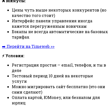
❌ Минусы:
Цены чуть выше некоторых конкурентов (но
качество того стоит)
Интерфейс панели управления иногда
кажется перегруженным новичкам
Бэкапы не всегда автоматические на базовых
тарифах
➡️ Перейти на Timeweb >>
⚡ Условия:
Регистрация простая — email, телефон, и ты в
деле
Тестовый период 10 дней на некоторые
услуги
Можно мигрировать сайт бесплатно (это они
сами сделают)
Оплата картой, ЮMoney, или безналом для
юрлиц