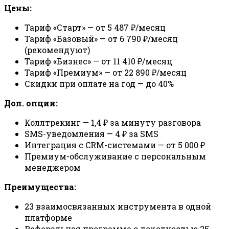
Цены:
Тариф «Старт» — от 5 487 ₽/месяц
Тариф «Базовый» — от 6 790 ₽/месяц
(рекомендуют)
Тариф «Бизнес» — от 11 410 ₽/месяц
Тариф «Премиум» — от 22 890 ₽/месяц
Скидки при оплате на год — до 40%
Доп. опции:
Коллтрекинг — 1,4 ₽ за минуту разговора
SMS-уведомления — 4 ₽ за SMS
Интеграция с CRM-системами — от 5 000 ₽
Премиум-обслуживание с персональным
менеджером
Преимущества:
23 взаимосвязанных инструмента в одной
платформе
Реферальная программа с доходностью 25-