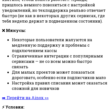
пришлось немного повозиться с настройкой
уведомлений, но техподдержка реально отвечает
быстро (не как в некоторых других сервисах, где
тебя неделю держат в подвешенном состоянии).
❌ Минусы:
Некоторые пользователи жалуются на
медленную поддержку и проблемы с
подключением кассы
Ограниченные интеграции с популярными
сервисами — не со всем можно быстро
связать
Для малых проектов может показаться
дороговато, особенно если подписчиков мало
Настройка правил списания может оказаться
сложной для новичков
➡️ Перейти на Ainox >>
⚡ Условия: