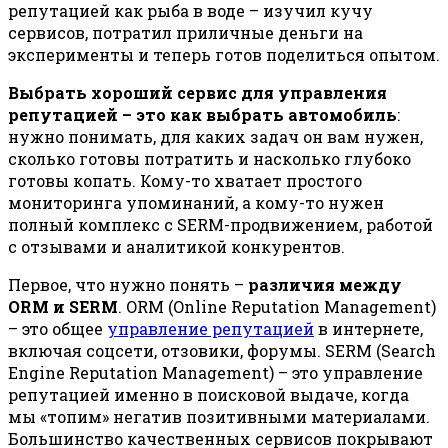
репутацией как рыба в воде – изучил кучу
сервисов, потратил приличные деньги на
эксперименты и теперь готов поделиться опытом.
Выбрать хороший сервис для управления
репутацией – это как выбрать автомобиль
:
нужно понимать, для каких задач он вам нужен,
сколько готовы потратить и насколько глубоко
готовы копать. Кому-то хватает простого
мониторинга упоминаний, а кому-то нужен
полный комплекс с SERM-продвижением, работой
с отзывами и аналитикой конкурентов.
Первое, что нужно понять –
различия между
ORM и SERM
. ORM (Online Reputation Management)
– это общее
управление репутацией
в интернете,
включая соцсети, отзовики, форумы. SERM (Search
Engine Reputation Management) – это управление
репутацией именно в поисковой выдаче, когда
мы «топим» негатив позитивными материалами.
Большинство качественных сервисов покрывают