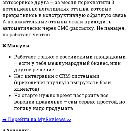
автосервисе друга — за месяц перехватили 3
потенциально негативных отзыва, которые
превратились в конструктивную обратную связь.
А положительные отзывы стали приходить
автоматически через СМС-рассылку. Не панацея,
но работает честно.
❌ Минусы:
Работает только с российскими площадками
— если у тебя международный бизнес, ищи
другое решение
Нет интеграции с CRM-системами
(приходится вручную выгружать базы
клиентов)
На старте нужно время настроить все
воронки правильно — сам сервис простой, но
логику надо продумать
➡️ Перейти на MyReviews >>
⚡ Условия: