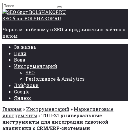
Перейти
Search
situs togel
situs hk
к
for:
содержанию
SEO блог BOLSHAKOF.RU
Черным по белому о SEO и продвижению сайтов в
целом
За жизнь
Цели
Вода
Инструментарий
SEO
Performance & Analytics
Лайфхаки
Google
Яндекс
Главная
»
Инструментарий
»
Маркетинговые
инструменты
»
ТОП-21 универсальные
инструменты для интеграции сквозной
аналитики с CRM/ERP-системами