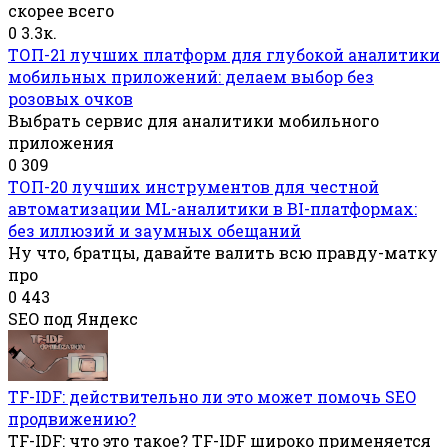
скорее всего
0
3.3к.
ТОП-21 лучших платформ для глубокой аналитики
мобильных приложений: делаем выбор без
розовых очков
Выбрать сервис для аналитики мобильного
приложения
0
309
ТОП-20 лучших инструментов для честной
автоматизации ML-аналитики в BI-платформах:
без иллюзий и заумных обещаний
Ну что, братцы, давайте валить всю правду-матку
про
0
443
SEO под Яндекс
TF-IDF: действительно ли это может помочь SEO
продвижению?
TF-IDF: что это такое? TF-IDF широко применяется